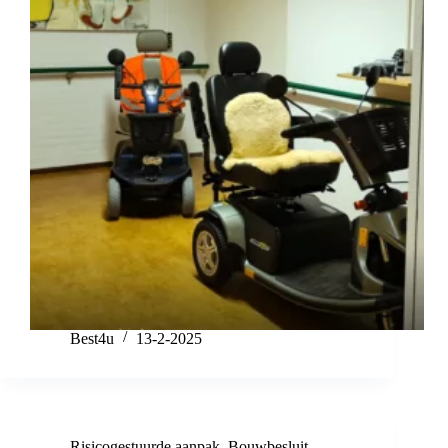
Best4u
13-2-2025
Risicogestuurde aanpak
,
Bouwbesluit
,