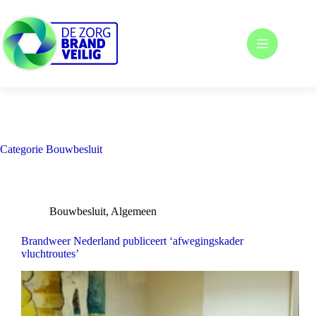
Ga
naar
de
inhoud
Categorie
Bouwbesluit
Bouwbesluit
,
Algemeen
Brandweer Nederland publiceert ‘afwegingskader
vluchtroutes’