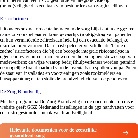
formuleren van een risico gestuurde en integrale visie op
(brand)veiligheid is een taak van bestuurders van zorginstellingen.
Risicofactoren
Uit onderzoek naar recente branden in de zorg blijkt dat in de ggz met
name onvoorspelbaar en brandgevaarlijk (rook)gedrag van patiënten
en hun verminderde zelfredzaamheid bij een evacuatie belangrijke
risicofactoren vormen. Daarnaast spelen er verschillende ‘harde en
zachte’ risicofactoren die bij een beoogde integrale risicoanalyse in
ogenschouw genomen moeten worden: het veiligheidsbewustzijn van
medewerkers; de wijze waarop bedrijfshulpverleners worden getraind;
de mogelijke brandbaarheid van de inventaris en spullen van patiënten;
de staat van installaties en voorzieningen zoals rookmelders en
blusapparatuur; en ten slotte de brandveiligheid van de gebouwen.
De Zorg Brandveilig
Met het programma De Zorg Brandveilig en de documenten op deze
website geeft GGZ Nederland instellingen in de ggz handvatten voor
een risicogestuurde aanpak van brandveiligheid.
Relevante documenten voor de geestelijke
gezondheidszorg