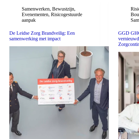
Samenwerken
,
Bewustzijn
,
Ris
Evenementen
,
Risicogestuurde
Bou
aanpak
Sam
De Leidse Zorg Brandveilig: Een
GGD GHOR
samenwerking met impact
vernieuwd
Zorgcontin