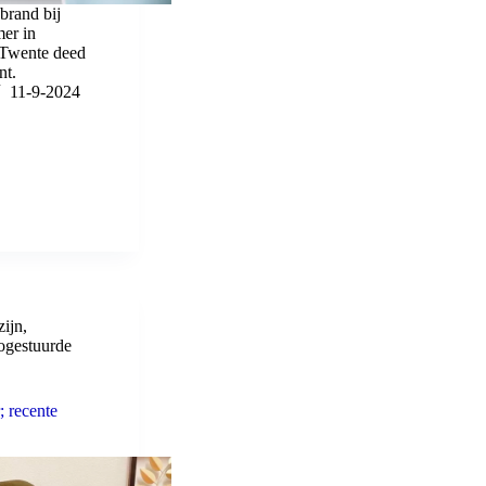
brand bij
er in
 Twente deed
nt.
11-9-2024
ijn
,
ogestuurde
; recente