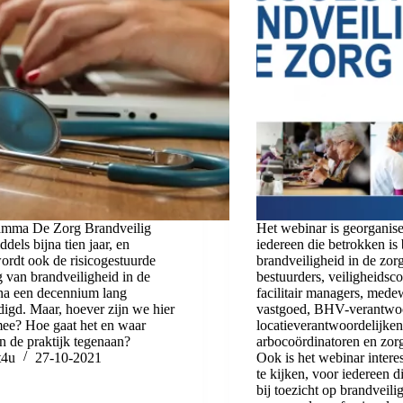
amma De Zorg Brandveilig
Het webinar is georganis
ddels bijna tien jaar, en
iedereen die betrokken is 
rdt ook de risicogestuurde
brandveiligheid in de zorg
 van brandveiligheid in de
bestuurders, veiligheidsc
jna een decennium lang
facilitair managers, mede
igd. Maar, hoever zijn we hier
vastgoed, BHV-verantwoo
mee? Hoe gaat het en waar
locatieverantwoordelijken
n de praktijk tegenaan?
arbocoördinatoren en zor
t4u
27-10-2021
Ook is het webinar intere
te kijken, voor iedereen d
bij toezicht op brandveili