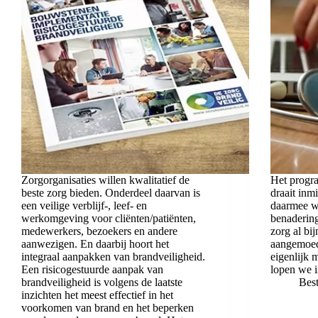
Zorgorganisaties willen kwalitatief de
Het progr
beste zorg bieden. Onderdeel daarvan is
draait inmi
een veilige verblijf-, leef- en
daarmee wo
werkomgeving voor cliënten/patiënten,
benadering
medewerkers, bezoekers en andere
zorg al bi
aanwezigen. En daarbij hoort het
aangemoed
integraal aanpakken van brandveiligheid.
eigenlijk 
Een risicogestuurde aanpak van
lopen we i
brandveiligheid is volgens de laatste
Bes
inzichten het meest effectief in het
voorkomen van brand en het beperken