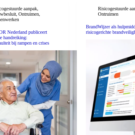
icogestuurde aanpak
,
Risicogestuurde aa
wbesluit
,
Ontruimen
,
Ontruimen
enwerken
BrandWijzer als hulpmidd
 Nederland publiceert
risicogerichte brandveilig
e handreiking:
uïteit bij rampen en crises