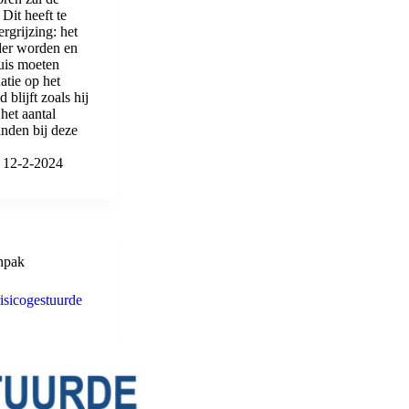
Dit heeft te
grijzing: het
der worden en
huis moeten
atie op het
blijft zoals hij
het aantal
anden bij deze
12-2-2024
npak
isicogestuurde