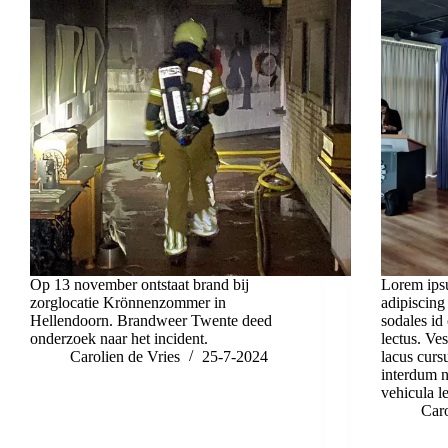
Op 13 november ontstaat brand bij
Lorem ipsu
zorglocatie Krönnenzommer in
adipiscing
Hellendoorn. Brandweer Twente deed
sodales id 
onderzoek naar het incident.
lectus. Ve
Carolien de Vries
25-7-2024
lacus curs
interdum no
vehicula l
Caro