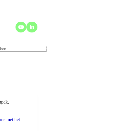
npak
,
ans met het