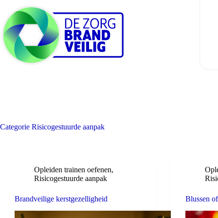
Ga
naar
de
inhoud
Categorie
Risicogestuurde aanpak
Opleiden trainen oefenen
,
Ople
Risicogestuurde aanpak
Ris
Brandveilige kerstgezelligheid
Blussen of