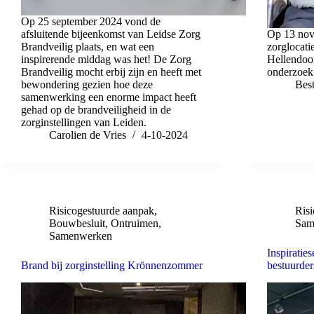
Op 25 september 2024 vond de
afsluitende bijeenkomst van Leidse Zorg
Op 13 nove
Brandveilig plaats, en wat een
zorglocat
inspirerende middag was het! De Zorg
Hellendoo
Brandveilig mocht erbij zijn en heeft met
onderzoek 
bewondering gezien hoe deze
Bes
samenwerking een enorme impact heeft
gehad op de brandveiligheid in de
zorginstellingen van Leiden.
Carolien de Vries
4-10-2024
Risicogestuurde aanpak
,
Ris
Bouwbesluit
,
Ontruimen
,
Sam
Samenwerken
Inspiratie
Brand bij zorginstelling Krönnenzommer
bestuurde