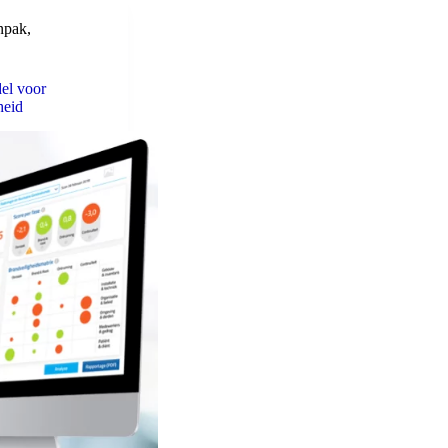
npak
,
el voor
heid