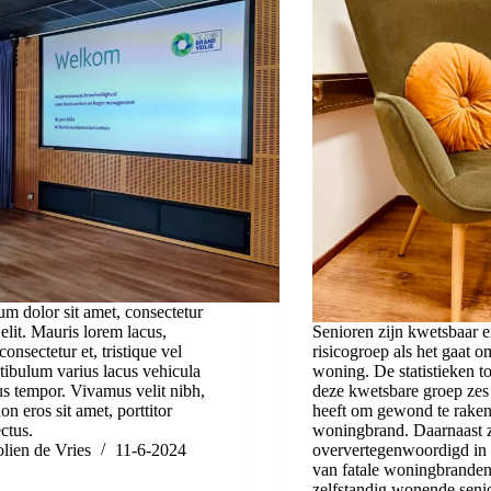
m dolor sit amet, consectetur
 elit. Mauris lorem lacus,
Senioren zijn kwetsbaar e
consectetur et, tristique vel
risicogroep als het gaat o
stibulum varius lacus vehicula
woning. De statistieken t
us tempor. Vivamus velit nibh,
deze kwetsbare groep zes
n eros sit amet, porttitor
heeft om gewond te raken
ectus.
woningbrand. Daarnaast z
lien de Vries
11-6-2024
oververtegenwoordigd in d
van fatale woningbranden
zelfstandig wonende senio