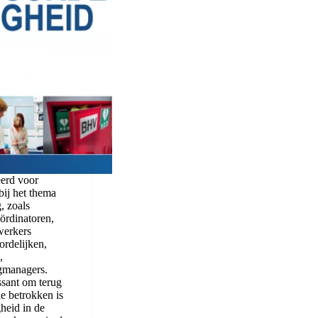
eerd voor
bij het thema
, zoals
oördinatoren,
werkers
rdelijken,
,
gmanagers.
ssant om terug
ie betrokken is
gheid in de