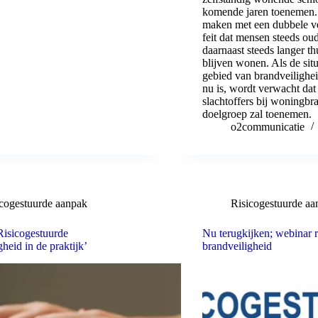
komende jaren toenemen. 
maken met een dubbele ver
feit dat mensen steeds ou
daarnaast steeds langer t
blijven wonen. Als de situ
gebied van brandveiligheid 
nu is, wordt verwacht dat 
slachtoffers bij woningbr
doelgroep zal toenemen.
o2communicatie
icogestuurde aanpak
Risicogestuurde aa
Risicogestuurde
Nu terugkijken; webinar r
gheid in de praktijk’
brandveiligheid