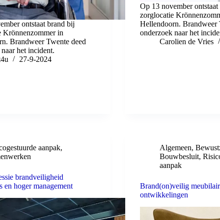
Op 13 november ontstaat 
zorglocatie Krönnenzomm
mber ontstaat brand bij
Hellendoorn. Brandweer
ie Krönnenzommer in
onderzoek naar het incide
rn. Brandweer Twente deed
Carolien de Vries
naar het incident.
t4u
27-9-2024
icogestuurde aanpak
,
Algemeen
,
Bewustz
enwerken
Bouwbesluit
,
Risic
aanpak
sessie brandveiligheid
rs en hoger management
Brand(on)veilig meubilair
ontwikkelingen