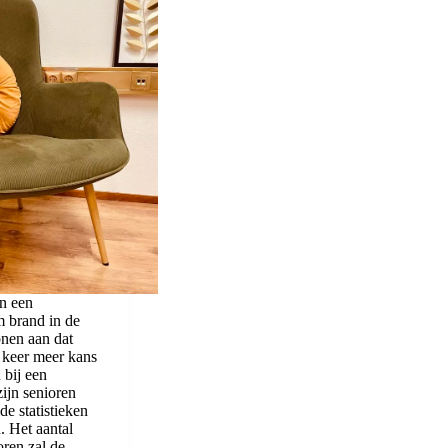
n een
m brand in de
onen aan dat
 keer meer kans
 bij een
ijn senioren
e statistieken
. Het aantal
ren zal de