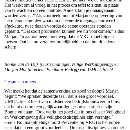
Het werkt om al vroeg in het proces om tafel te zitten, in plaats
van te wachten op een controle. Anders kun je onaangenaam
worden verrast.” Als voorbeeld noemt Marjan de oplevering van
het operatiecomplex waarvan de centrale toegangsdeur werd
afgekeurd, twee dagen voordat de eerste operaties stonden
gepland. “Dat soort problemen kunnen we nu voorkomen,” aldus
Marjan, “maar dat neemt niet weg dat de VRU moet blijven
toetsen. Dat is hun verantwoordelijkheid en dat houdt iedereen
scherp.”
Bonne van de Dijk (clustermanager Veilige Werkomgeving) en
Marjan Mol (directeur Facilitair Bedrijf) van UMC Utrecht
Gesprekspartners
Wat maakt het dat de samenwerking zo goed verloopt? Marjan
begint: “We spreken dezelfde taal, dat is een groot voordeel.
UMC Utrecht heeft van oudsher een bedrijfsbrandweer in huis,
dat helpt ons om een gelijkwaardige gesprekspartner te zijn.”
Bonne vult aan: “Ook werkt het goed dat in ons cluster Veiligheid
en Werkomgeving álle veiligheidsdisciplines zijn verenigd.”
Gerda Bouma (afdelingshoofd Preventie bij VRU) is het ermee
eens dat dat een groot voordeel is: “De losse disciplines staan niet