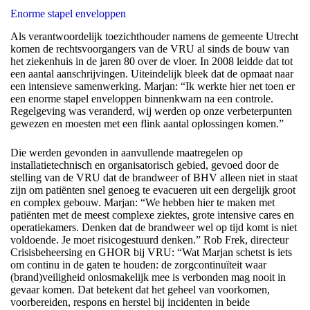
Enorme stapel enveloppen
Als verantwoordelijk toezichthouder namens de gemeente Utrecht
komen de rechtsvoorgangers van de VRU al sinds de bouw van
het ziekenhuis in de jaren 80 over de vloer. In 2008 leidde dat tot
een aantal aanschrijvingen. Uiteindelijk bleek dat de opmaat naar
een intensieve samenwerking. Marjan: “Ik werkte hier net toen er
een enorme stapel enveloppen binnenkwam na een controle.
Regelgeving was veranderd, wij werden op onze verbeterpunten
gewezen en moesten met een flink aantal oplossingen komen.”
Die werden gevonden in aanvullende maatregelen op
installatietechnisch en organisatorisch gebied, gevoed door de
stelling van de VRU dat de brandweer of BHV alleen niet in staat
zijn om patiënten snel genoeg te evacueren uit een dergelijk groot
en complex gebouw. Marjan: “We hebben hier te maken met
patiënten met de meest complexe ziektes, grote intensive cares en
operatiekamers. Denken dat de brandweer wel op tijd komt is niet
voldoende. Je moet risicogestuurd denken.” Rob Frek, directeur
Crisisbeheersing en GHOR bij VRU: “Wat Marjan schetst is iets
om continu in de gaten te houden: de zorgcontinuïteit waar
(brand)veiligheid onlosmakelijk mee is verbonden mag nooit in
gevaar komen. Dat betekent dat het geheel van voorkomen,
voorbereiden, respons en herstel bij incidenten in beide