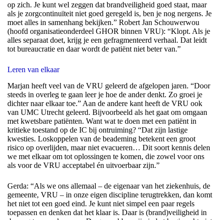
op zich. Je kunt wel zeggen dat brandveiligheid goed staat, maar
als je zorgcontinuïteit niet goed geregeld is, ben je nog nergens. Je
moet alles in samenhang bekijken.” Robert Jan Schouwerwou
(hoofd organisatieonderdeel GHOR binnen VRU): “Klopt. Als je
alles separaat doet, krijg je een gefragmenteerd verhaal. Dat leidt
tot bureaucratie en daar wordt de patiënt niet beter van.”
Leren van elkaar
Marjan heeft veel van de VRU geleerd de afgelopen jaren. “Door
steeds in overleg te gaan leer je hoe de ander denkt. Zo groei je
dichter naar elkaar toe.” Aan de andere kant heeft de VRU ook
van UMC Utrecht geleerd. Bijvoorbeeld als het gaat om omgaan
met kwetsbare patiënten. Want wat te doen met een patiënt in
kritieke toestand op de IC bij ontruiming? “Dat zijn lastige
kwesties. Loskoppelen van de beademing betekent een groot
risico op overlijden, maar niet evacueren… Dit soort kennis delen
we met elkaar om tot oplossingen te komen, die zowel voor ons
als voor de VRU acceptabel én uitvoerbaar zijn.”
Gerda: “Als we ons allemaal – de eigenaar van het ziekenhuis, de
gemeente, VRU – in onze eigen discipline terugtrekken, dan komt
het niet tot een goed eind. Je kunt niet simpel een paar regels
toepassen en denken dat het klaar is. Daar is (brand)veiligheid in