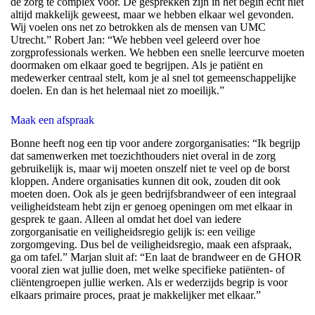
de zorg te complex voor. De gesprekken zijn in het begin echt niet
altijd makkelijk geweest, maar we hebben elkaar wel gevonden.
Wij voelen ons net zo betrokken als de mensen van UMC
Utrecht.” Robert Jan: “We hebben veel geleerd over hoe
zorgprofessionals werken. We hebben een snelle leercurve moeten
doormaken om elkaar goed te begrijpen. Als je patiënt en
medewerker centraal stelt, kom je al snel tot gemeenschappelijke
doelen. En dan is het helemaal niet zo moeilijk.”
Maak een afspraak
Bonne heeft nog een tip voor andere zorgorganisaties: “Ik begrijp
dat samenwerken met toezichthouders niet overal in de zorg
gebruikelijk is, maar wij moeten onszelf niet te veel op de borst
kloppen. Andere organisaties kunnen dit ook, zouden dit ook
moeten doen. Ook als je geen bedrijfsbrandweer of een integraal
veiligheidsteam hebt zijn er genoeg openingen om met elkaar in
gesprek te gaan. Alleen al omdat het doel van iedere
zorgorganisatie en veiligheidsregio gelijk is: een veilige
zorgomgeving. Dus bel de veiligheidsregio, maak een afspraak,
ga om tafel.” Marjan sluit af: “En laat de brandweer en de GHOR
vooral zien wat jullie doen, met welke specifieke patiënten- of
cliëntengroepen jullie werken. Als er wederzijds begrip is voor
elkaars primaire proces, praat je makkelijker met elkaar.”