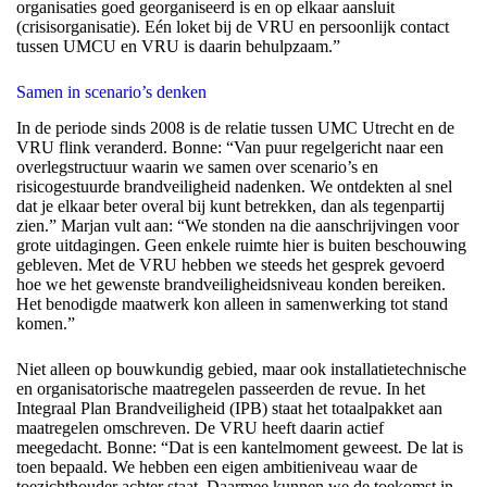
organisaties goed georganiseerd is en op elkaar aansluit
(crisisorganisatie). Eén loket bij de VRU en persoonlijk contact
tussen UMCU en VRU is daarin behulpzaam.”
Samen in scenario’s denken
In de periode sinds 2008 is de relatie tussen UMC Utrecht en de
VRU flink veranderd. Bonne: “Van puur regelgericht naar een
overlegstructuur waarin we samen over scenario’s en
risicogestuurde brandveiligheid nadenken. We ontdekten al snel
dat je elkaar beter overal bij kunt betrekken, dan als tegenpartij
zien.” Marjan vult aan: “We stonden na die aanschrijvingen voor
grote uitdagingen. Geen enkele ruimte hier is buiten beschouwing
gebleven. Met de VRU hebben we steeds het gesprek gevoerd
hoe we het gewenste brandveiligheidsniveau konden bereiken.
Het benodigde maatwerk kon alleen in samenwerking tot stand
komen.”
Niet alleen op bouwkundig gebied, maar ook installatietechnische
en organisatorische maatregelen passeerden de revue. In het
Integraal Plan Brandveiligheid (IPB) staat het totaalpakket aan
maatregelen omschreven. De VRU heeft daarin actief
meegedacht. Bonne: “Dat is een kantelmoment geweest. De lat is
toen bepaald. We hebben een eigen ambitieniveau waar de
toezichthouder achter staat. Daarmee kunnen we de toekomst in.