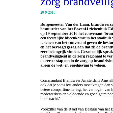
zorg brandveili
20-9-2016
Burgemeester Van der Laan, brandweer
bestuurder van het BovenIJ ziekenhuis E
op 19 september 2016 het convenant ’brandv
een feestelijke bijeenkomst in het stadhu
tekenen van het convenant geven de bestuu
en het bevoegd gezag aan dat zij de brandv
zeer belangrijk vinden. Gezamenlijk sprake
brandveiligheid in de zorg regionaal te v
de eerste stap om in de zorg op brandrisico
alleen de wet- en regelgeving te volgen.
Commandant Brandweer Amsterdam-Amstella
ook dat je soms iets anders moet vragen dan w
betere compartimentering, het verhogen van he
medewerkers en voldoende en goed getrainde
in de nacht.’
Voorzitter van de Raad van Bestuur van het