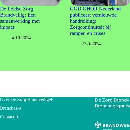
De Leidse Zorg
GGD GHOR Nederland
Brandveilig: Een
publiceert vernieuwde
samenwerking met
handreiking:
impact
Zorgcontinuïteit bij
rampen en crises
4-10-2024
27-9-2024
Over De Zorg Brandveilig
De Zorg Brandv
Brancheorganis
Branches
Contact