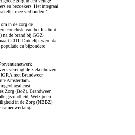
f goede zorg in een veilige
rs en bezoekers. Het integraal
makelijk mee verbonden.’
 om in de zorg de
ere conclusie van het Instituut
) na de brand bij GGZ-
maart 2011. Duidelijk werd dat
 populatie en bijzondere
 Preventienetwerk
twerk verenigt de ziekenhuizen
n SIGRA met Brandweer
nte Amsterdam,
Omgevingsdienst
ies Zorg (BoZ), Brandweer
olksgezondheid, Welzijn en
iligheid in de Zorg (NBBZ)
eke samenwerking.