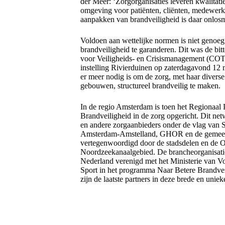
der Meer: ‘Zorgorganisaties leveren kwalitatie
omgeving voor patiënten, cliënten, medewerke
aanpakken van brandveiligheid is daar onlos
Voldoen aan wettelijke normen is niet genoeg
brandveiligheid te garanderen. Dit was de bitt
voor Veiligheids- en Crisismanagement (COT
instelling Rivierduinen op zaterdagavond 12 
er meer nodig is om de zorg, met haar diverse
gebouwen, structureel brandveilig te maken.
In de regio Amsterdam is toen het Regionaal
Brandveiligheid in de zorg opgericht. Dit ne
en andere zorgaanbieders onder de vlag va
Amsterdam-Amstelland, GHOR en de gemee
vertegenwoordigd door de stadsdelen en de 
Noordzeekanaalgebied. De brancheorganisat
Nederland verenigd met het Ministerie van V
Sport in het programma Naar Betere Brandve
zijn de laatste partners in deze brede en uni