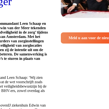
ger
commandant Leen Schaap en
dwin van der Meer tekenden
eiligheid in de zorg’ tijdens
is van Amsterdam. Met het
Meld u aan voor de nieu
rders van zorginstellingen
eiligheid van zorglocaties
n zij de intentie uit om de
erbeteren. De samenwerking is
’s te sturen in plaats van
nd Leen Schaap: ‘Wij zien
at de wet voorschrijft zoals
t veiligheidsbewustzijn bij de
 BHV-ers, zowel overdag als
 BovenIJ ziekenhuis Edwin van