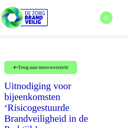
Ga
naar
de
inhoud
Terug naar nieuwsoverzicht
Uitnodiging voor
bijeenkomsten
‘Risicogestuurde
Brandveiligheid in de