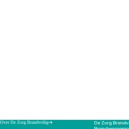
Over De Zorg Brandveilig
De Zorg Brandv
Brancheorganis