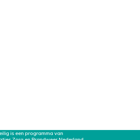
eilig is een programma van
aties Zorg en Brandweer Nederland