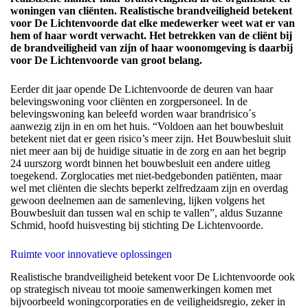
woningen van cliënten. Realistische brandveiligheid betekent
voor De Lichtenvoorde dat elke medewerker weet wat er van
hem of haar wordt verwacht. Het betrekken van de cliënt bij
de brandveiligheid van zijn of haar woonomgeving is daarbij
voor De Lichtenvoorde van groot belang.
Eerder dit jaar opende De Lichtenvoorde de deuren van haar
belevingswoning voor cliënten en zorgpersoneel. In de
belevingswoning kan beleefd worden waar brandrisico´s
aanwezig zijn in en om het huis. “Voldoen aan het bouwbesluit
betekent niet dat er geen risico’s meer zijn. Het Bouwbesluit sluit
niet meer aan bij de huidige situatie in de zorg en aan het begrip
24 uurszorg wordt binnen het bouwbesluit een andere uitleg
toegekend. Zorglocaties met niet-bedgebonden patiënten, maar
wel met cliënten die slechts beperkt zelfredzaam zijn en overdag
gewoon deelnemen aan de samenleving, lijken volgens het
Bouwbesluit dan tussen wal en schip te vallen”, aldus Suzanne
Schmid, hoofd huisvesting bij stichting De Lichtenvoorde.
Ruimte voor innovatieve oplossingen
Realistische brandveiligheid betekent voor De Lichtenvoorde ook
op strategisch niveau tot mooie samenwerkingen komen met
bijvoorbeeld woningcorporaties en de veiligheidsregio, zeker in